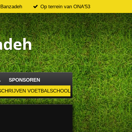
 Banzadeh
Op terrein van ONA'53
adeh
A
SPONSOREN
SCHRIJVEN VOETBALSCHOOL