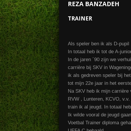
REZA BANZADEH
TRAINER
Als speler ben ik als D-pupil
In totaal heb ik tot de A-juni
In de jaren ´90 zijn we verh
carrière bij SKV in Wagening
ik als gedreven speler bij h
tot mijn 22e jaar in het eer
Na SKV heb ik mijn carrière 
RVW , Lunteren, KCVO, v.v. 
train ik al jeugd. In totaal he
Ik wilde vooral de jeugd gaa
Voetbal Trainer diploma geha
UEFA C behaald.