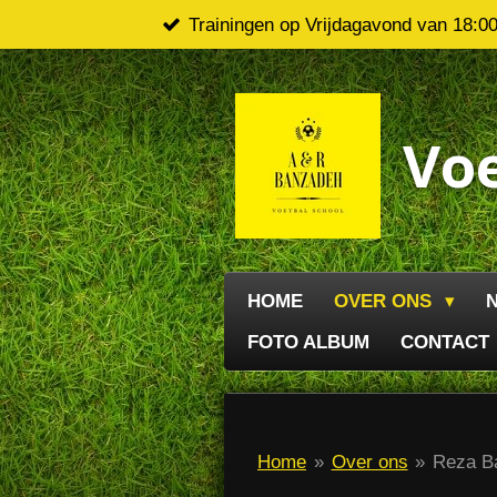
Trainingen op Vrijdagavond van 18:00 
Ga
direct
naar
de
Vo
hoofdinhoud
HOME
OVER ONS
FOTO ALBUM
CONTACT
Home
»
Over ons
»
Reza B